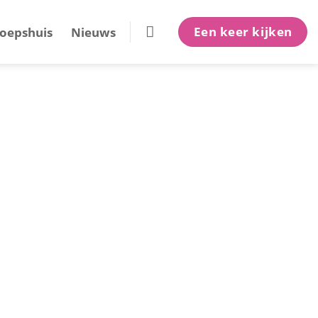
Een keer kijken
oepshuis
Nieuws