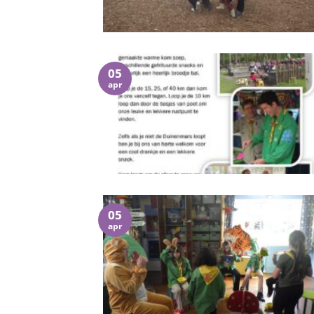
05
apr
05
apr