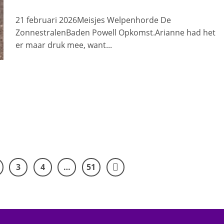
21 februari 2026Meisjes Welpenhorde De
ZonnestralenBaden Powell Opkomst.Arianne had het
er maar druk mee, want...
3
4
…
51