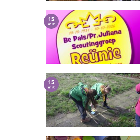
15
mrt
15
mrt