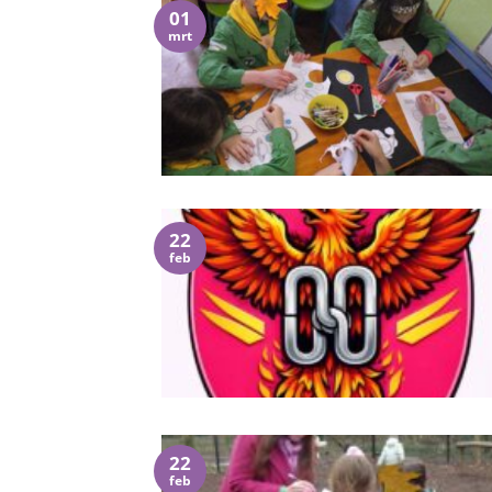
01
mrt
22
feb
22
feb