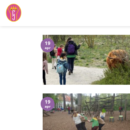
Ga
naar
inhoud
19
apr
19
apr