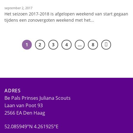
september 2, 2017
Het seizoen 2017-2018 is afgelopen weekend van start gegaan
tijdens een zonovergoten weekend met het...
1
2
3
4
…
8
ADRES
Be Pals Prinses Juliana Scouts
Laan van Poot 93
2566 EA Den Haag
52.085949°N 4.261925°E