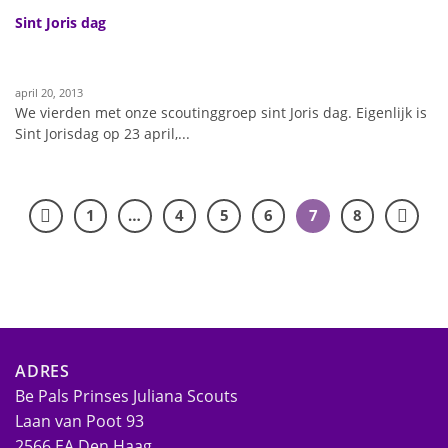
Sint Joris dag
april 20, 2013
We vierden met onze scoutinggroep sint Joris dag. Eigenlijk is
Sint Jorisdag op 23 april,...
1
…
4
5
6
7
8
ADRES
Be Pals Prinses Juliana Scouts
Laan van Poot 93
2566 EA Den Haag