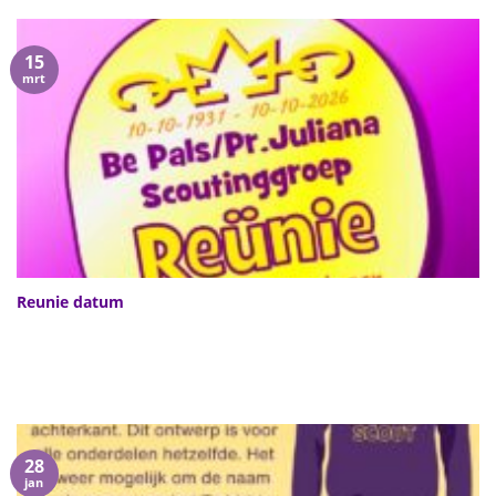
15
mrt
Reunie datum
28
jan