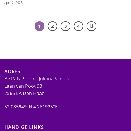
april 2, 2025
1
2
3
4
ADRES
Be Pals Prinses Juliana Scouts
Laan van Poot 93
2566 EA Den Haag
52.085949°N 4.261925°E
HANDIGE LINKS