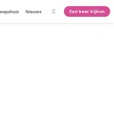
Een keer kijken
oepshuis
Nieuws