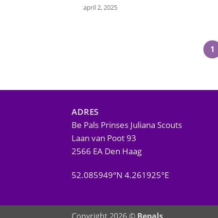
april 2, 2025
1
ADRES
Be Pals Prinses Juliana Scouts
Laan van Poot 93
2566 EA Den Haag
52.085949°N 4.261925°E
Copyright 2026 ©
Bepals