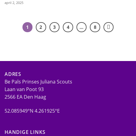
april 2, 2025
1
2
3
4
…
8
ADRES
Be Pals Prinses Juliana Scouts
Laan van Poot 93
2566 EA Den Haag
52.085949°N 4.261925°E
HANDIGE LINKS