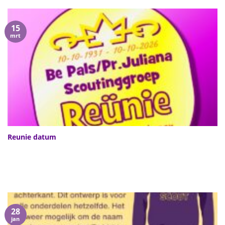
15
mrt
Reunie datum
28
jan