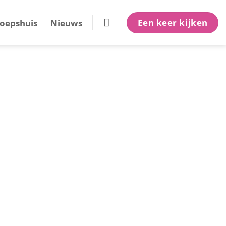
Een keer kijken
oepshuis
Nieuws