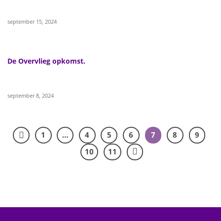
september 15, 2024
De Overvlieg opkomst.
september 8, 2024
1
…
4
5
6
7
8
9
10
11