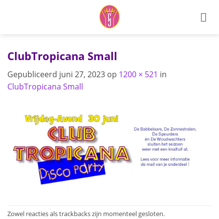
Ga
naar
inhoud
ClubTropicana Small
Gepubliceerd
juni 27, 2023
op
1200 × 521
in
ClubTropicana Small
Zowel reacties als trackbacks zijn momenteel gesloten.