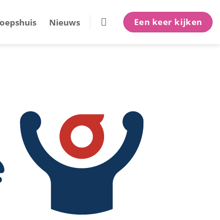
Een keer kijken
oepshuis
Nieuws