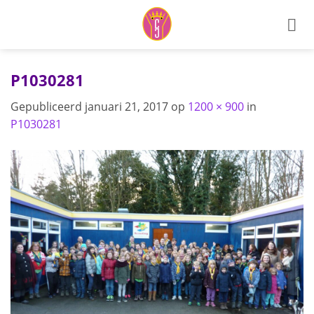
Ga
naar
inhoud
P1030281
Gepubliceerd
januari 21, 2017
op
1200 × 900
in
P1030281