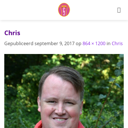
Ga
naar
inhoud
Chris
Gepubliceerd
september 9, 2017
op
864 × 1200
in
Chris