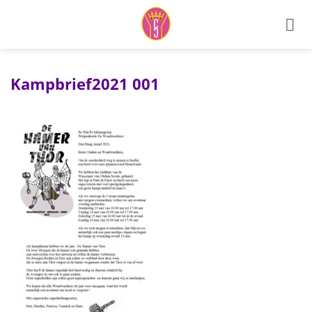
Ga
naar
inhoud
Kampbrief2021 001