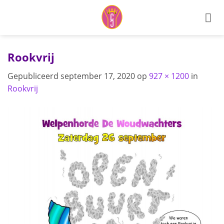
Ga
naar
inhoud
Rookvrij
Gepubliceerd
september 17, 2020
op
927 × 1200
in
Rookvrij