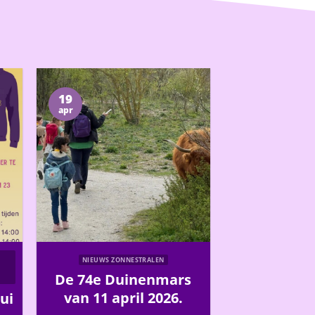
19
apr
NIEUWS ZONNESTRALEN
M
De 74e Duinenmars
van 11 april 2026.
ui