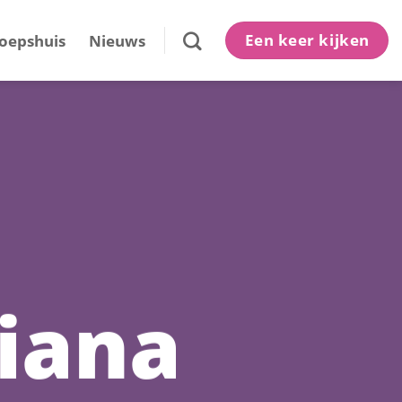
Een keer kijken
oepshuis
Nieuws
liana