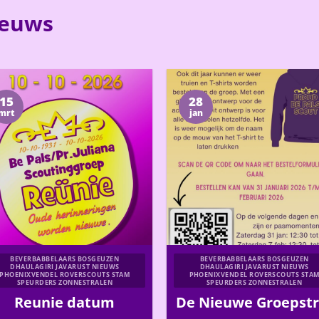
ieuws
15
28
mrt
jan
BEVERBABBELAARS BOSGEUZEN
BEVERBABBELAARS BOSGEUZEN
DHAULAGIRI JAVARUST NIEUWS
DHAULAGIRI JAVARUST NIEUWS
PHOENIXVENDEL ROVERSCOUTS STAM
PHOENIXVENDEL ROVERSCOUTS STA
SPEURDERS ZONNESTRALEN
SPEURDERS ZONNESTRALEN
Reunie datum
De Nieuwe Groepstr