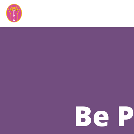
Ga
naar
inhoud
Be P