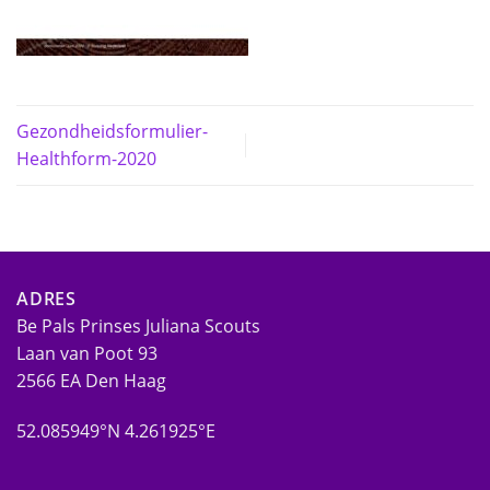
Gezondheidsformulier-
Healthform-2020
ADRES
Be Pals Prinses Juliana Scouts
Laan van Poot 93
2566 EA Den Haag
52.085949°N 4.261925°E