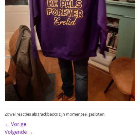
Zowel reacties als trackbacks zijn momenteel gesloten.
←
Vorige
Volgende
→