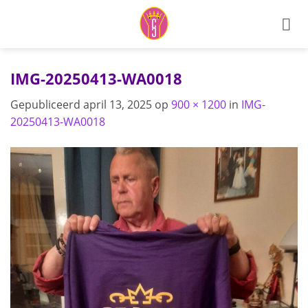
Ga
naar
inhoud
IMG-20250413-WA0018
Gepubliceerd
april 13, 2025
op
900 × 1200
in
IMG-
20250413-WA0018