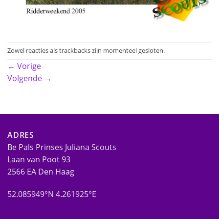
Zowel reacties als trackbacks zijn momenteel gesloten.
←
Vorige
Volgende
→
ADRES
Be Pals Prinses Juliana Scouts
Laan van Poot 93
2566 EA Den Haag
52.085949°N 4.261925°E