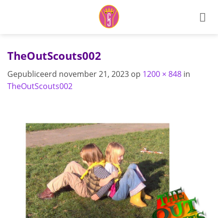
Ga
naar
inhoud
TheOutScouts002
Gepubliceerd
november 21, 2023
op
1200 × 848
in
TheOutScouts002