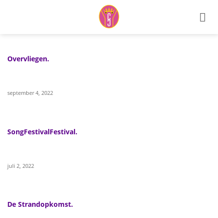
Ga
naar
inhoud
Overvliegen.
september 4, 2022
SongFestivalFestival.
juli 2, 2022
De Strandopkomst.