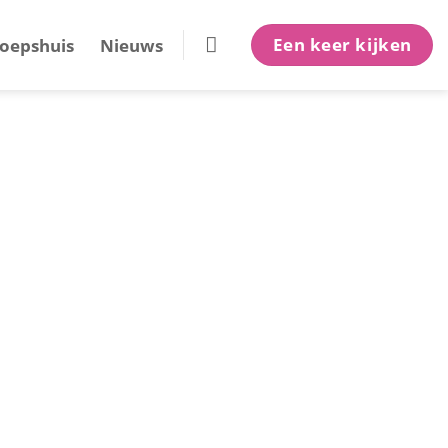
Een keer kijken
oepshuis
Nieuws