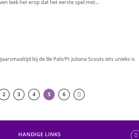
en leek het erop dat het eerste spel met...
arsmaaltijd bij de Be Pals/Pr.Juliana Scouts iets unieks is
2
3
4
5
6
HANDIGE LINKS