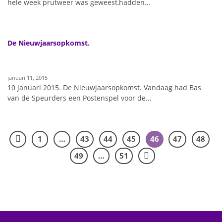
hele week prutweer was geweest,hadden...
De Nieuwjaarsopkomst.
januari 11, 2015
10 januari 2015. De Nieuwjaarsopkomst. Vandaag had Bas
van de Speurders een Postenspel voor de...
1
…
43
44
45
46
47
48
49
…
51